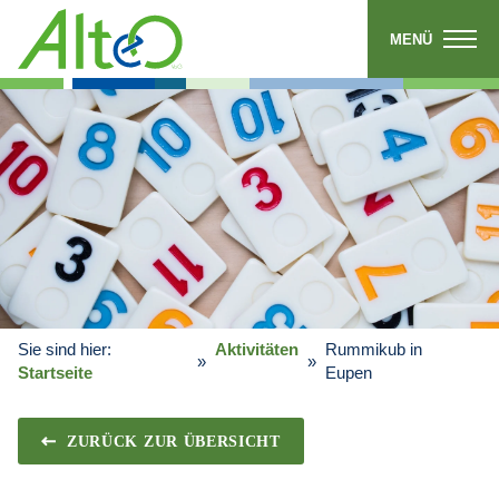
MENÜ
Sie sind hier:
Aktivitäten
Rummikub in
Startseite
Eupen
ZURÜCK ZUR ÜBERSICHT