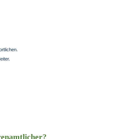
rtlichen.
iter.
renamtlicher?